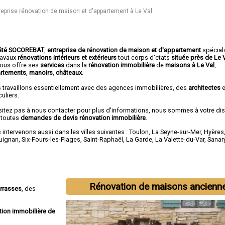
reprise rénovation de maison et d'appartement à Le Val
été SOCOREBAT
,
entreprise de rénovation de maison et d'appartement
spécial
travaux
rénovations intérieurs et extérieurs
tout corps d'etats
située près de Le 
ous offre ses
services
dans la
rénovation immobilière
de
maisons à Le Val
,
rtements
,
manoirs
,
châteaux
.
 travaillons essentiellement avec des agences immobilières, des
architectes
e
culiers.
sitez pas à nous contacter pour plus d'informations, nous sommes à votre di
 toutes
demandes de devis rénovation immobilière
.
intervenons aussi dans les villes suivantes :
Toulon
,
La Seyne-sur-Mer
,
Hyères
uignan
,
Six-Fours-les-Plages
,
Saint-Raphaël
,
La Garde
,
La Valette-du-Var
,
Sanar
Rénovation de maisons ancienn
errasses
, des
tion immobilière de