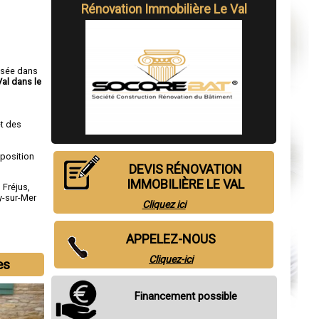
Rénovation Immobilière Le Val
isée dans
Val dans le
t des
sposition
DEVIS RÉNOVATION
IMMOBILIÈRE LE VAL
,
Fréjus
,
y-sur-Mer
Cliquez ici
APPELEZ-NOUS
Cliquez-ici
es
Financement possible