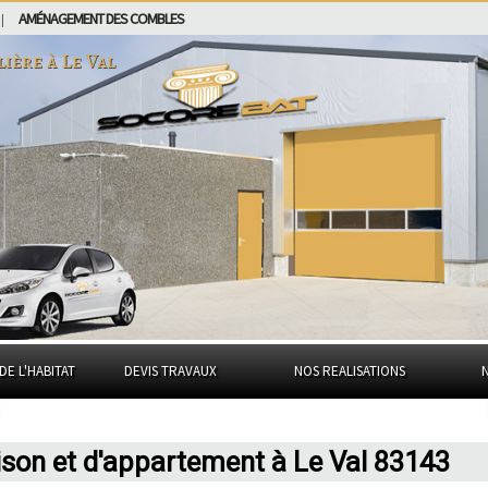
AMÉNAGEMENT DES COMBLES
|
lière à
Le Val
DE L'HABITAT
DEVIS TRAVAUX
NOS REALISATIONS
ison et d'appartement à Le Val 83143