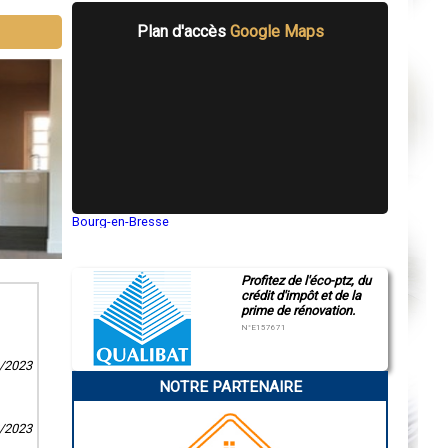
Plan d'accès
Google Maps
Bourg-en-Bresse
Saint-Quentin
Montluçon
Manosque
Profitez de l'éco-ptz, du
Gap
crédit d'impôt et de la
Nice
prime de rénovation.
Annonay
Charleville-Mézières
N°E157671
Pamiers
Troyes
9/2023
Narbonne
NOTRE PARTENAIRE
Rodez
Marseille
Caen
8/2023
Aurillac
Angoulême