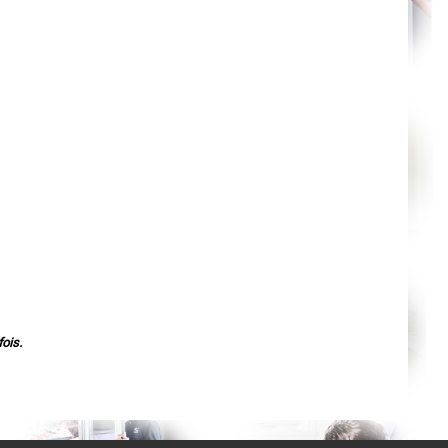
Agen
Mende
Angers
Cherbourg-Octeville
Reims
Saint-Dizier
Laval
Nancy
Verdun
Lorient
Metz
Nevers
Lille
Beauvais
Alençon
Calais
Clermont-Ferrand
Pau
Tarbes
Perpignan
Strasbourg
Mulhouse
Lyon
ois.
Vesoul
Chalon-sur-Saône
Le Mans
Chambéry
Annecy
Paris
Le Havre