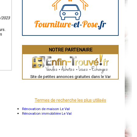
La Rochelle
Bourges
Brive-la-Gaillarde
9/2023
Dijon
Saint-Brieuc
Guéret
urs.
Périgueux
us
Besançon
Valence
Évreux
NOTRE PARTENAIRE
Chartres
Brest
Nîmes
Toulouse
Auch
Bordeaux
Site de petites annonces gratuites dans le Var
Montpellier
Rennes
Châteauroux
Tours
Grenoble
Termes de recherche les plus utilisés
Dole
Mont-de-Marsan
Rénovation de maison Le Val
Blois
Rénovation immobilière Le Val
Saint-Étienne
Le Puy-en-Velay
Nantes
Orléans
Cahors