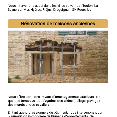
Nous intervenons aussi dans les villes suivantes :
Toulon
,
La
Seyne-sur-Mer
,
Hyères
,
Fréjus
,
Draguignan
,
Six-Fours-les-
Plages
,
Saint-Raphaël
,
La Garde
,
La Valette-du-Var
,
Sanary-sur-
Mer
Rénovation de maisons anciennes
Nous effectuons des travaux d'
aménagements extérieurs
tels
que des
terrasses
, des
façades
, des
allées
(dallage, pavage),
des
murets
et des
escaliers
.
En tant que professionnels du bâtiment, nous intervenons pour
la
rénovation immobilière de Pignans d'appartements, de