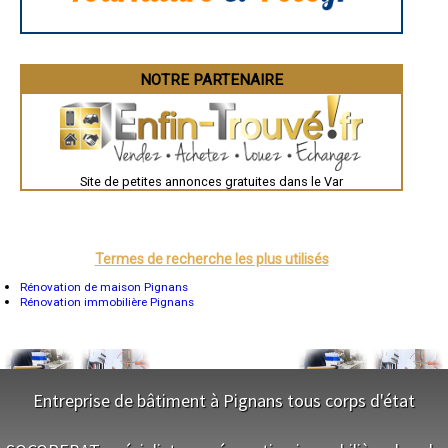
Besançon
Valence
Évreux
Chartres
Brest
Nîmes
NOTRE PARTENAIRE
Toulouse
Auch
Bordeaux
Montpellier
Rennes
Châteauroux
Site de petites annonces gratuites dans le Var
Tours
Grenoble
Dole
Mont-de-Marsan
Blois
Saint-Étienne
Termes de recherche les plus utilisés
Le Puy-en-Velay
Nantes
Rénovation de maison Pignans
Orléans
Rénovation immobilière Pignans
Cahors
Agen
Mende
Angers
Cherbourg-Octeville
Reims
Entreprise de bâtiment à Pignans tous corps d'état
Saint-Dizier
Laval
NOS SERVICES
Nancy