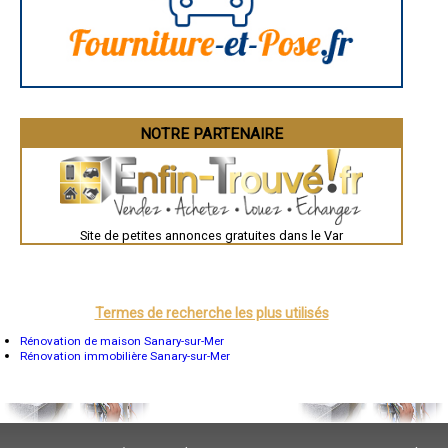
Saint-Brieuc
Guéret
Périgueux
Besançon
Valence
Évreux
Chartres
Brest
Nîmes
NOTRE PARTENAIRE
Toulouse
Auch
Bordeaux
Montpellier
Rennes
Châteauroux
Site de petites annonces gratuites dans le Var
Tours
Grenoble
Dole
Mont-de-Marsan
Blois
Saint-Étienne
Termes de recherche les plus utilisés
Le Puy-en-Velay
Nantes
Rénovation de maison Sanary-sur-Mer
Orléans
Rénovation immobilière Sanary-sur-Mer
Cahors
Agen
Mende
Angers
Cherbourg-Octeville
Reims