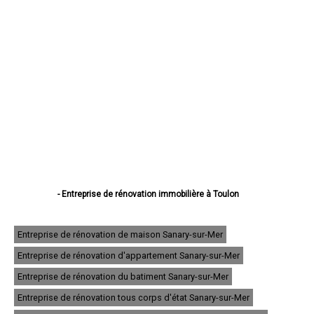
- Entreprise de rénovation immobilière à Toulon
- Entreprise de rénovation immobilière à La Seyne-sur-Mer
- Entreprise de rénovation immobilière à Hyères
- Entreprise de rénovation immobilière à Fréjus
Entreprise de rénovation de maison Sanary-sur-Mer
- Entreprise de rénovation immobilière à Draguignan
Entreprise de rénovation d'appartement Sanary-sur-Mer
- Entreprise de rénovation immobilière à Six-Fours-les-Plages
- Entreprise de rénovation immobilière à Saint-Raphaël
Entreprise de rénovation du batiment Sanary-sur-Mer
- Entreprise de rénovation immobilière à La Garde
- Entreprise de rénovation immobilière à La Valette-du-Var
Entreprise de rénovation tous corps d'état Sanary-sur-Mer
- Entreprise de rénovation immobilière à Sanary-sur-Mer