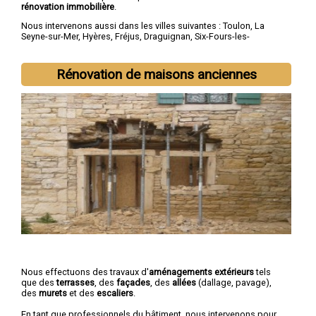
rénovation immobilière
.
Nous intervenons aussi dans les villes suivantes :
Toulon
,
La
Seyne-sur-Mer
,
Hyères
,
Fréjus
,
Draguignan
,
Six-Fours-les-
Plages
,
Saint-Raphaël
,
La Garde
,
La Valette-du-Var
,
Sanary-sur-
Mer
Rénovation de maisons anciennes
Nous effectuons des travaux d'
aménagements extérieurs
tels
que des
terrasses
, des
façades
, des
allées
(dallage, pavage),
des
murets
et des
escaliers
.
En tant que professionnels du bâtiment, nous intervenons pour