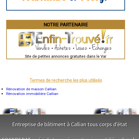
Besançon
Valence
Évreux
Chartres
Brest
Nîmes
NOTRE PARTENAIRE
Toulouse
Auch
Bordeaux
Montpellier
Rennes
Châteauroux
Site de petites annonces gratuites dans le Var
Tours
Grenoble
Dole
Mont-de-Marsan
Blois
Saint-Étienne
Termes de recherche les plus utilisés
Le Puy-en-Velay
Nantes
Rénovation de maison Callian
Orléans
Rénovation immobilière Callian
Cahors
Agen
Mende
Angers
Cherbourg-Octeville
Reims
Entreprise de bâtiment à Callian tous corps d'état
Saint-Dizier
Laval
NOS SERVICES
Nancy