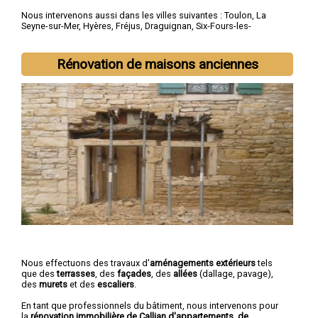
Nous intervenons aussi dans les villes suivantes :
Toulon
,
La
Seyne-sur-Mer
,
Hyères
,
Fréjus
,
Draguignan
,
Six-Fours-les-
Plages
,
Saint-Raphaël
,
La Garde
,
La Valette-du-Var
,
Sanary-sur-
Mer
Rénovation de maisons anciennes
Nous effectuons des travaux d'
aménagements extérieurs
tels
que des
terrasses
, des
façades
, des
allées
(dallage, pavage),
des
murets
et des
escaliers
.
En tant que professionnels du bâtiment, nous intervenons pour
la
rénovation immobilière de Callian d'appartements, de