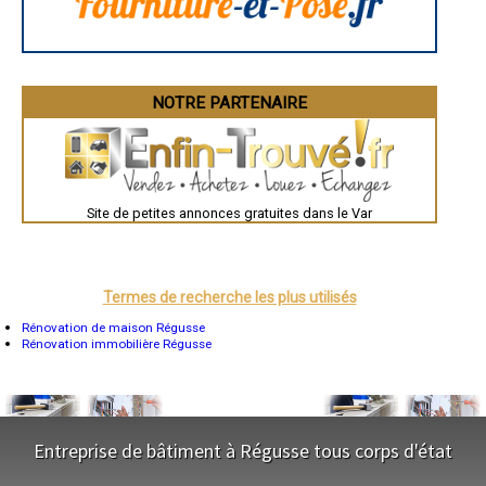
Périgueux
Besançon
Valence
Évreux
Chartres
Brest
Nîmes
NOTRE PARTENAIRE
Toulouse
Auch
Bordeaux
Montpellier
Rennes
Châteauroux
Site de petites annonces gratuites dans le Var
Tours
Grenoble
Dole
Mont-de-Marsan
Blois
Saint-Étienne
Termes de recherche les plus utilisés
Le Puy-en-Velay
Nantes
Rénovation de maison Régusse
Orléans
Rénovation immobilière Régusse
Cahors
Agen
Mende
Angers
Cherbourg-Octeville
Reims
Entreprise de bâtiment à Régusse tous corps d'état
Saint-Dizier
Laval