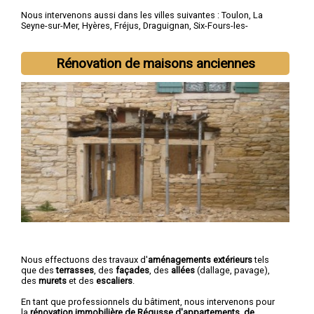
Nous intervenons aussi dans les villes suivantes :
Toulon
,
La
Seyne-sur-Mer
,
Hyères
,
Fréjus
,
Draguignan
,
Six-Fours-les-
Plages
,
Saint-Raphaël
,
La Garde
,
La Valette-du-Var
,
Sanary-sur-
Mer
Rénovation de maisons anciennes
Nous effectuons des travaux d'
aménagements extérieurs
tels
que des
terrasses
, des
façades
, des
allées
(dallage, pavage),
des
murets
et des
escaliers
.
En tant que professionnels du bâtiment, nous intervenons pour
la
rénovation immobilière de Régusse d'appartements, de