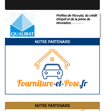
- Installateur poseur Poêles à Bois à Barjols
- Installateur poseur Poêles à Bois à Flassans-sur-Issole
- Installateur poseur Poêles à Bois à Signes
Profitez de l'éco-ptz, du crédit
- Installateur poseur Poêles à Bois à Gassin
d'impôt et de la prime de
- Installateur poseur Poêles à Bois à La Motte
rénovation.
N°E157671
- Installateur poseur Poêles à Bois à Le Plan-de-la-Tour
- Installateur poseur Poêles à Bois à Besse-sur-Issole
- Installateur poseur Poêles à Bois à Adrets-de-l'Estérel
- Installateur poseur Poêles à Bois à Tourrettes
NOTRE PARTENAIRE
- Installateur poseur Poêles à Bois à Seillans
- Installateur poseur Poêles à Bois à Figanières
- Installateur poseur Poêles à Bois à Néoules
- Installateur poseur Poêles à Bois à Solliès-Ville
- Installateur poseur Poêles à Bois à Belgentier
- Installateur poseur Poêles à Bois à Ramatuelle
- Installateur poseur Poêles à Bois à Bras
- Installateur poseur Poêles à Bois à Bagnols-en-Forêt
- Installateur poseur Poêles à Bois à Évenos
- Installateur poseur Poêles à Bois à La Roquebrussanne
- Installateur poseur Poêles à Bois à Forcalqueiret
- Installateur poseur Poêles à Bois à Cotignac
- Installateur poseur Poêles à Bois à Seillons-Source-d'Argens
- Installateur poseur Poêles à Bois à Le Thoronet
NOTRE PARTENAIRE
- Installateur poseur Poêles à Bois à Aups
- Installateur poseur Poêles à Bois à Régusse