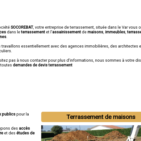
ociété
SOCOREBAT
,
votre entreprise de terrassement
, située dans le Var vous 
ices
dans le
terrassement
et l'
assainissement
de
maisons
,
immeubles
,
terrass
ines
.
 travaillons essentiellement avec des agences immobilières, des architectes 
culiers.
sitez pas à nous contacter pour plus d'informations, nous sommes à votre di
 toutes
demandes de devis terrassement
x publics
pour la
Terrassement de maisons
cupons des
accès
re
et des
études de