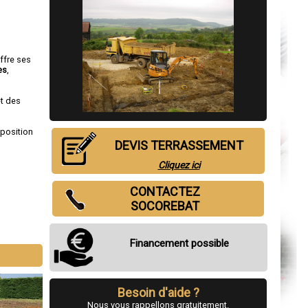
offre ses
es
,
et des
sposition
DEVIS TERRASSEMENT
Cliquez ici
CONTACTEZ
SOCOREBAT
Financement possible
Besoin d'aide ?
Nous vous rappellons gratuitement.