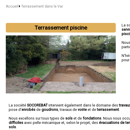
Accueil
Terrassement dans le Var
La s
Terrassement piscine
serv
pisc
Nous
parti
N'hé
pour
La société
SOCOREBAT
intervient également dans le domaine des
travau
pose d'
enrobés
de
goudrons
, travaux de
voirie
et de
terrassement
.
Nous excellons sur tous types de
sols
et de
fondations
. Nous nous oc
difficiles
avec pelle mécanique et, selon le projet, des
évacuations de ter
sols
.