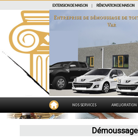
EXTENSION DE MAISON
RÉNOVATION DE MAISON
|
Entreprise de démoussage de toi
Var
NOS SERVICES
AMELIORATION 
Démoussage d