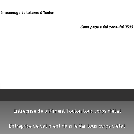
 démoussage de toitures à Toulon
ussage de toitures à La Seyne-sur-Mer
 démoussage de toitures à Hyères
Cette page a été consulté 3533 f
 démoussage de toitures à Fréjus
émoussage de toitures à Draguignan
sage de toitures à Six-Fours-les-Plages
moussage de toitures à Saint-Raphaël
démoussage de toitures à La Garde
ussage de toitures à La Valette-du-Var
oussage de toitures à Sanary-sur-Mer
 démoussage de toitures à La Crau
démoussage de toitures à Brignoles
de toitures à Saint-Maximin-la-Sainte-Baume
oussage de toitures à Sainte-Maxime
démoussage de toitures à Ollioules
ussage de toitures à Saint-Cyr-sur-Mer
age de toitures à Roquebrune-sur-Argens
démoussage de toitures à Le Pradet
Entreprise de bâtiment Toulon tous corps d'état
 démoussage de toitures à Cogolin
moussage de toitures à Solliès-Pont
sage de toitures à La Londe-les-Maures
NOS EQUIPES
Entreprise de bâtiment dans le Var tous corps d'état
 démoussage de toitures à Cuers
Terrassier Toulon
moussage de toitures à Carqueiranne