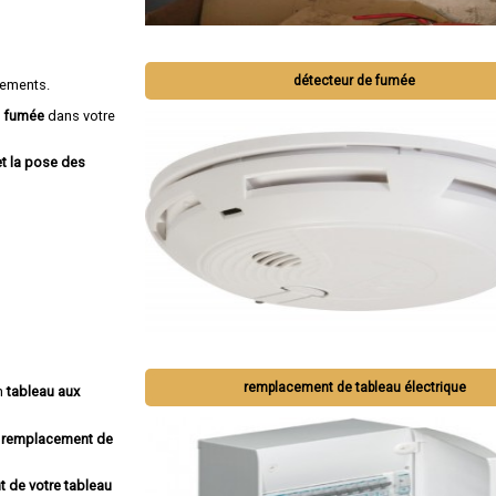
détecteur de fumée
gements.
e fumée
dans votre
et la pose des
remplacement de tableau électrique
un
tableau aux
remplacement de
 de votre tableau