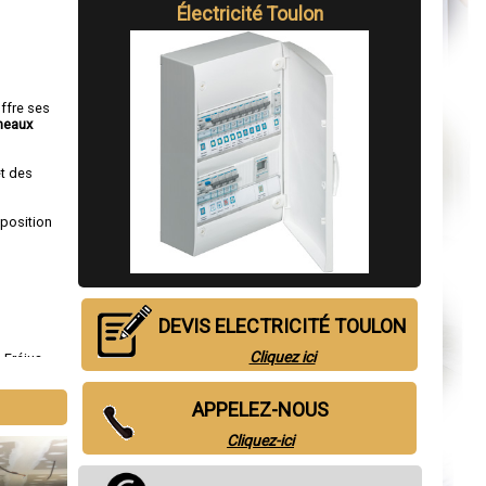
Électricité
Toulon
offre ses
neaux
et des
sposition
DEVIS ELECTRICITÉ TOULON
Cliquez ici
,
Fréjus
,
y-sur-Mer
APPELEZ-NOUS
Cliquez-ici