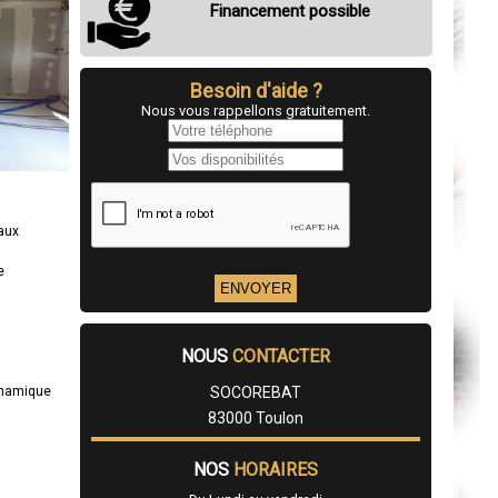
Financement possible
Besoin d'aide ?
Nous vous rappellons gratuitement.
eaux
e
NOUS
CONTACTER
ynamique
SOCOREBAT
83000 Toulon
NOS
HORAIRES