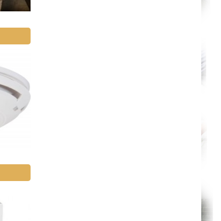
Paris
Le Havre
Chelles
Versailles
Niort
Amiens
Albi
Montauban
Toulon
Avignon
La Roche-sur-Yon
Poitiers
Limoges
Épinal
Auxerre
Belfort
Évry
Boulogne-Billancourt
Saint-Denis
Créteil
Argenteuil