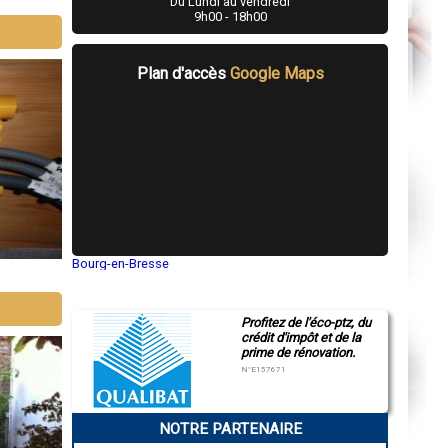
Du Lundi au vendredi
9h00 - 18h00
Plan d'accès
Google Maps
Bourg-en-Bresse
Saint-Quentin
Montluçon
Manosque
Profitez de l'éco-ptz, du
Gap
crédit d'impôt et de la
Nice
prime de rénovation.
Annonay
Charleville-Mézières
N°E157671
Pamiers
Troyes
Narbonne
NOTRE PARTENAIRE
Rodez
Marseille