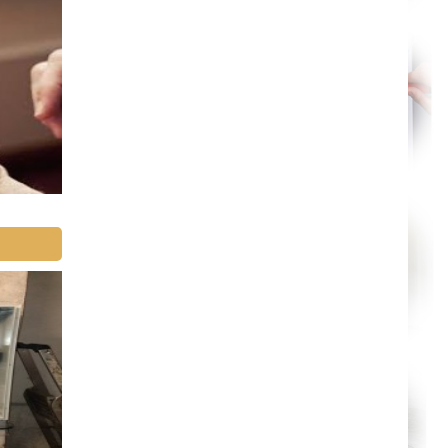
Orléans
Cahors
Agen
Mende
Angers
Cherbourg-Octeville
Reims
Saint-Dizier
Laval
Nancy
Verdun
Lorient
Metz
Nevers
Lille
Beauvais
Alençon
Calais
Clermont-Ferrand
Pau
Tarbes
Perpignan
Strasbourg
Mulhouse
Lyon
Vesoul
Chalon-sur-Saône
Le Mans
Chambéry
Annecy