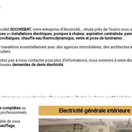
n
ociété
SOCOREBAT
,
votre entreprise d'électricité,
, située près de Toulon vous 
ices
en
installations électriques
,
pompes à chaleur
,
aspiration centralisée
,
pan
ovoltaïques
,
chauffe-eau thermodynamique, vente et pose de luminaires
....
 travaillons essentiellement avec des agences immobilières, des architectes 
culiers.
sitez pas à nous contacter pour plus d'informations, nous sommes à votre di
 toutes
demandes de devis électricité.
intervenons aussi dans les villes suivantes :
Toulon
,
La Seyne-sur-Mer
,
Hyères
uignan
,
Six-Fours-les-Plages
,
Saint-Raphaël
,
La Garde
,
La Valette-du-Var
,
Sanar
ns complètes
ou
Electricité générale intérieure
t professionnels.
able de vous
hauffage
,