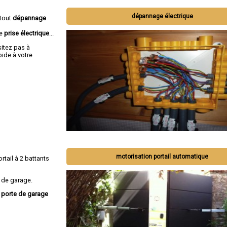
dépannage électrique
 tout
dépannage
de
prise électrique
...
sitez pas à
ide à votre
motorisation portail automatique
ortail à 2 battants
 de garage.
, porte de garage