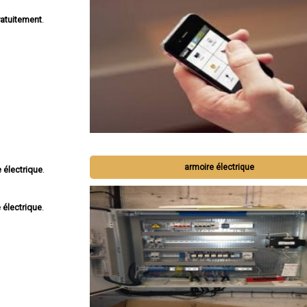
atuitement
.
armoire électrique
 électrique
.
 électrique
.