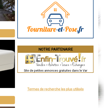
Caen
Aurillac
Angoulême
La Rochelle
Bourges
Brive-la-Gaillarde
Dijon
Saint-Brieuc
Guéret
Périgueux
Besançon
Valence
Évreux
NOTRE PARTENAIRE
Chartres
Brest
Nîmes
Toulouse
Auch
Bordeaux
Site de petites annonces gratuites dans le Var
Montpellier
Rennes
Châteauroux
Tours
Grenoble
Termes de recherche les plus utilisés
Dole
Mont-de-Marsan
Blois
Saint-Étienne
Le Puy-en-Velay
Nantes