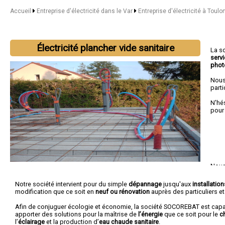
Accueil
Entreprise d'électricité dans le Var
Entreprise d'électricité à Toulo
Électricité plancher vide sanitaire
La s
serv
phot
Nous
parti
N'hé
pour
Nous 
Drag
Notre société intervient pour du simple
dépannage
jusqu'aux
installatio
modification que ce soit en
neuf ou rénovation
auprès des particuliers e
Afin de conjuguer écologie et économie, la société SOCOREBAT est cap
apporter des solutions pour la maîtrise de
l’énergie
que ce soit pour le
c
l’
éclairage
et la production d’
eau chaude sanitaire
.