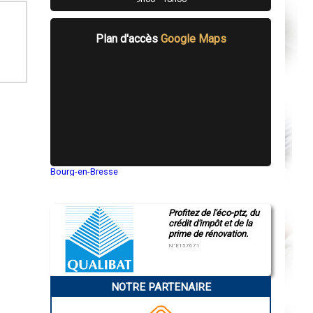
Plan d'accès
Google Maps
Bourg-en-Bresse
Saint-Quentin
Montluçon
Manosque
Profitez de l'éco-ptz, du
Gap
crédit d'impôt et de la
Nice
prime de rénovation.
Annonay
Charleville-Mézières
N°E157671
Pamiers
Troyes
Narbonne
NOTRE PARTENAIRE
Rodez
Marseille
Caen