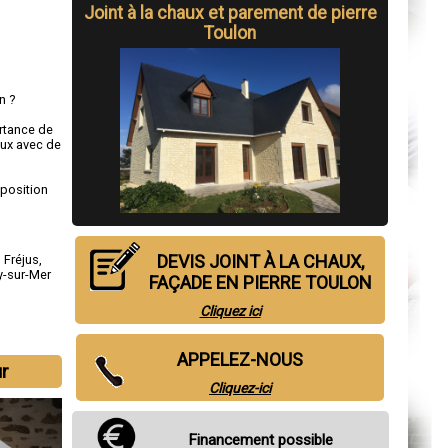
Joint à la chaux et parement de pierre
Toulon
n ?
ortance de
aux avec de
sposition
DEVIS JOINT À LA CHAUX,
,
Fréjus
,
y-sur-Mer
FAÇADE EN PIERRE TOULON
Cliquez ici
APPELEZ-NOUS
ur
Cliquez-ici
Financement possible