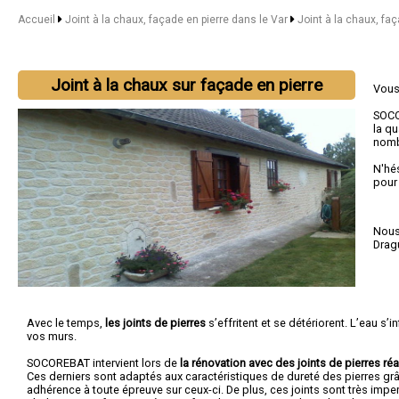
Accueil
Joint à la chaux, façade en pierre dans le Var
Joint à la chaux, faç
Joint à la chaux sur façade en pierre
Vous
SOCO
la qu
nomb
N'hé
pour
Nous 
Drag
Avec le temps,
les joints de pierres
s’effritent et se détériorent. L’eau s’inf
vos murs.
SOCOREBAT intervient lors de
la rénovation avec des joints de pierres réa
Ces derniers sont adaptés aux caractéristiques de dureté des pierres gr
adhérence à toute épreuve sur ceux-ci. De plus, ces joints sont très imp