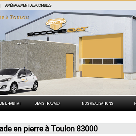
AMÉNAGEMENT DES COMBLES
|
re à
Toulon
DE L'HABITAT
DEVIS TRAVAUX
NOS REALISATIONS
çade en pierre à Toulon 83000