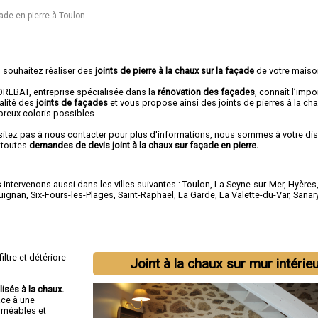
ade en pierre à Toulon
 souhaitez réaliser des
joints de pierre à la chaux sur la façade
de votre maiso
REBAT, entreprise spécialisée dans la
rénovation des façades
, connaît l’imp
alité des
joints de façades
et vous propose ainsi des joints de pierres à la ch
reux coloris possibles.
sitez pas à nous contacter pour plus d'informations, nous sommes à votre di
 toutes
demandes de devis joint à la chaux sur façade en pierre.
intervenons aussi dans les villes suivantes :
Toulon
,
La Seyne-sur-Mer
,
Hyères
uignan
,
Six-Fours-les-Plages
,
Saint-Raphaël
,
La Garde
,
La Valette-du-Var
,
Sanar
iltre et détériore
Joint à la chaux sur mur intérie
lisés à la chaux.
âce à une
erméables et