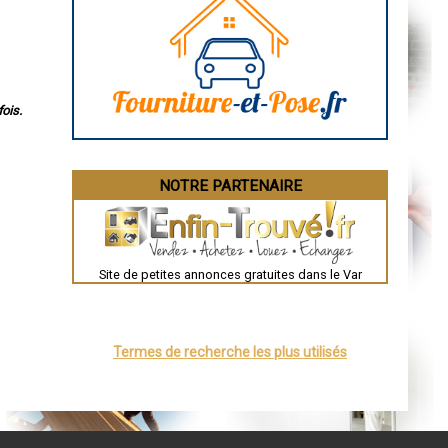
Aurillac
Angoulême
La Rochelle
Bourges
Brive-la-Gaillarde
Dijon
Saint-Brieuc
ois.
Guéret
Périgueux
Besançon
Valence
Évreux
NOTRE PARTENAIRE
Chartres
Brest
Nîmes
Toulouse
Auch
Bordeaux
Site de petites annonces gratuites dans le Var
Montpellier
Rennes
Châteauroux
Tours
Grenoble
Termes de recherche les plus utilisés
Dole
Mont-de-Marsan
Blois
Saint-Étienne
Le Puy-en-Velay
Nantes
Orléans