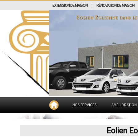
EXTENSION DE MAISON
RÉNOVATION DE MAISON
|
Eolien Eolienne dans
le
NOS SERVICES
AMELIORATION 
Eolien Eo