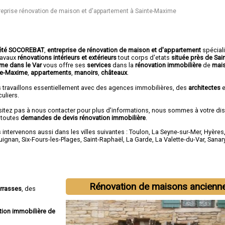
reprise rénovation de maison et d'appartement à Sainte-Maxime
été SOCOREBAT
,
entreprise de rénovation de maison et d'appartement
spécial
travaux
rénovations intérieurs et extérieurs
tout corps d'etats
située près de Sai
me dans le Var
vous offre ses
services
dans la
rénovation immobilière
de
mai
te-Maxime
,
appartements
,
manoirs
,
châteaux
.
 travaillons essentiellement avec des agences immobilières, des
architectes
e
culiers.
sitez pas à nous contacter pour plus d'informations, nous sommes à votre di
 toutes
demandes de devis rénovation immobilière
.
intervenons aussi dans les villes suivantes :
Toulon
,
La Seyne-sur-Mer
,
Hyères
uignan
,
Six-Fours-les-Plages
,
Saint-Raphaël
,
La Garde
,
La Valette-du-Var
,
Sanar
Rénovation de maisons ancienn
errasses
, des
tion immobilière de