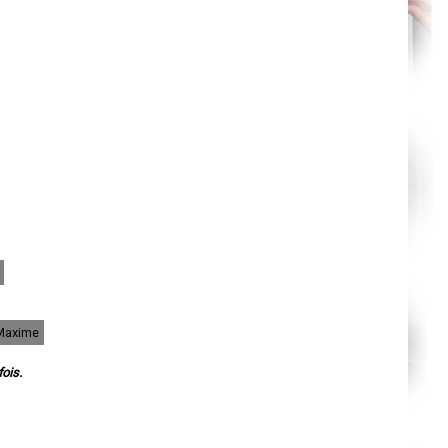
Orléans
Cahors
Agen
Mende
Angers
Cherbourg-Octeville
Reims
Saint-Dizier
Laval
Nancy
Verdun
Lorient
Metz
Nevers
Lille
Beauvais
Alençon
Calais
Clermont-Ferrand
Pau
Tarbes
Perpignan
-Maxime
Strasbourg
Mulhouse
Lyon
ois.
Vesoul
Chalon-sur-Saône
Le Mans
Chambéry
Annecy