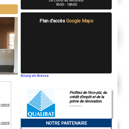
Du Lundi au vendredi
9h00 - 18h00
Plan d'accès
Google Maps
Bourg-en-Bresse
Saint-Quentin
Montluçon
Manosque
Profitez de l'éco-ptz, du
Gap
crédit d'impôt et de la
Nice
prime de rénovation.
Annonay
9/2023
Charleville-Mézières
N°E157671
Pamiers
Troyes
Narbonne
NOTRE PARTENAIRE
Rodez
8/2023
Marseille