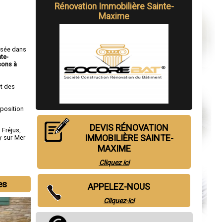
Rénovation Immobilière Sainte-
Maxime
isée dans
nte-
sons à
t des
sposition
DEVIS RÉNOVATION
,
Fréjus
,
IMMOBILIÈRE SAINTE-
y-sur-Mer
MAXIME
Cliquez ici
es
APPELEZ-NOUS
Cliquez-ici