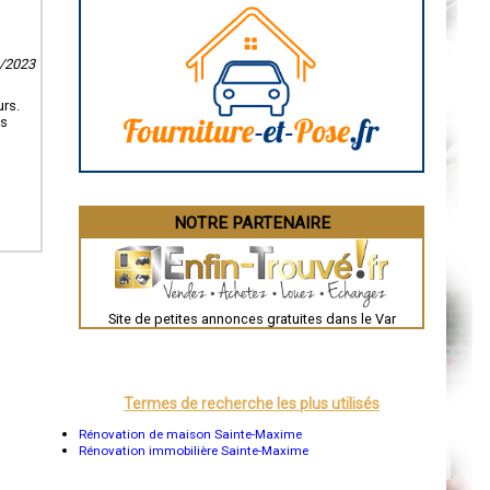
Caen
Aurillac
Angoulême
La Rochelle
9/2023
Bourges
Brive-la-Gaillarde
urs.
Dijon
us
Saint-Brieuc
Guéret
Périgueux
Besançon
Valence
Évreux
NOTRE PARTENAIRE
Chartres
Brest
Nîmes
Toulouse
Auch
Bordeaux
Site de petites annonces gratuites dans le Var
Montpellier
Rennes
Châteauroux
Tours
Grenoble
Termes de recherche les plus utilisés
Dole
Mont-de-Marsan
Rénovation de maison Sainte-Maxime
Blois
Rénovation immobilière Sainte-Maxime
Saint-Étienne
Le Puy-en-Velay
Nantes