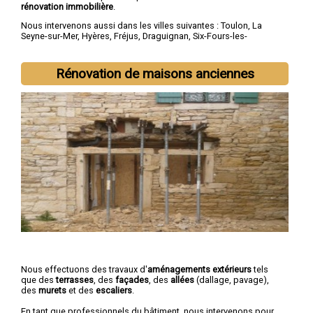
rénovation immobilière
.
Nous intervenons aussi dans les villes suivantes :
Toulon
,
La
Seyne-sur-Mer
,
Hyères
,
Fréjus
,
Draguignan
,
Six-Fours-les-
Plages
,
Saint-Raphaël
,
La Garde
,
La Valette-du-Var
,
Sanary-sur-
Mer
Rénovation de maisons anciennes
Nous effectuons des travaux d'
aménagements extérieurs
tels
que des
terrasses
, des
façades
, des
allées
(dallage, pavage),
des
murets
et des
escaliers
.
En tant que professionnels du bâtiment, nous intervenons pour