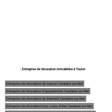
- Entreprise de rénovation immobilière à Toulon
- Entreprise de rénovation immobilière à La Seyne-sur-Mer
- Entreprise de rénovation immobilière à Hyères
- Entreprise de rénovation immobilière à Fréjus
Entreprise de rénovation de maison Cavalaire-sur-Mer
- Entreprise de rénovation immobilière à Draguignan
Entreprise de rénovation d'appartement Cavalaire-sur-Mer
- Entreprise de rénovation immobilière à Six-Fours-les-Plages
- Entreprise de rénovation immobilière à Saint-Raphaël
Entreprise de rénovation du batiment Cavalaire-sur-Mer
- Entreprise de rénovation immobilière à La Garde
- Entreprise de rénovation immobilière à La Valette-du-Var
Entreprise de rénovation tous corps d'état Cavalaire-sur-Mer
- Entreprise de rénovation immobilière à Sanary-sur-Mer