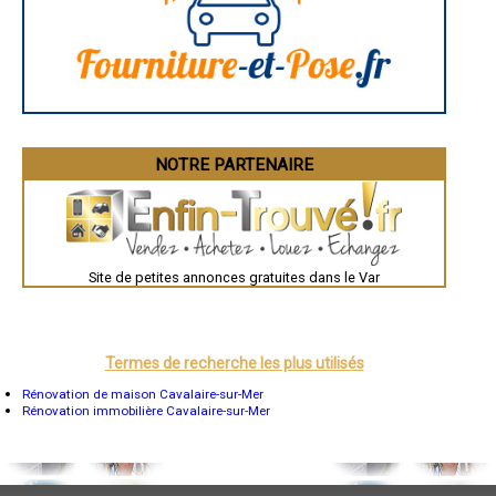
Dijon
Saint-Brieuc
Guéret
Périgueux
Besançon
Valence
Évreux
Chartres
Brest
Nîmes
NOTRE PARTENAIRE
Toulouse
Auch
Bordeaux
Montpellier
Rennes
Châteauroux
Site de petites annonces gratuites dans le Var
Tours
Grenoble
Dole
Mont-de-Marsan
Blois
Saint-Étienne
Termes de recherche les plus utilisés
Le Puy-en-Velay
Nantes
Rénovation de maison Cavalaire-sur-Mer
Orléans
Rénovation immobilière Cavalaire-sur-Mer
Cahors
Agen
Mende
Angers
Cherbourg-Octeville