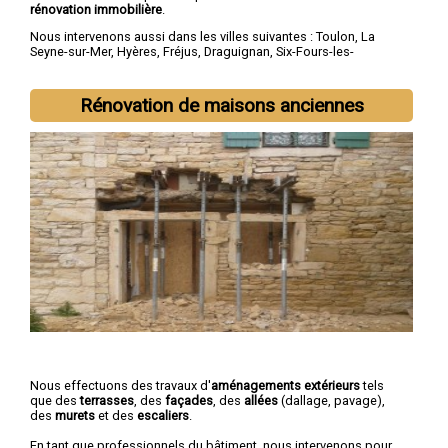
rénovation immobilière
.
Nous intervenons aussi dans les villes suivantes :
Toulon
,
La
Seyne-sur-Mer
,
Hyères
,
Fréjus
,
Draguignan
,
Six-Fours-les-
Plages
,
Saint-Raphaël
,
La Garde
,
La Valette-du-Var
,
Sanary-sur-
Mer
Rénovation de maisons anciennes
Nous effectuons des travaux d'
aménagements extérieurs
tels
que des
terrasses
, des
façades
, des
allées
(dallage, pavage),
des
murets
et des
escaliers
.
En tant que professionnels du bâtiment, nous intervenons pour