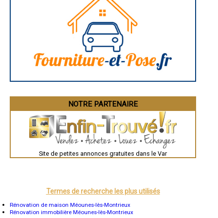
Aurillac
Angoulême
La Rochelle
Bourges
Brive-la-Gaillarde
Dijon
Saint-Brieuc
Guéret
Périgueux
Besançon
Valence
Évreux
Chartres
Brest
Nîmes
NOTRE PARTENAIRE
Toulouse
Auch
Bordeaux
Montpellier
Rennes
Châteauroux
Site de petites annonces gratuites dans le Var
Tours
Grenoble
Dole
Mont-de-Marsan
Blois
Saint-Étienne
Termes de recherche les plus utilisés
Le Puy-en-Velay
Nantes
Rénovation de maison Méounes-lès-Montrieux
Orléans
Rénovation immobilière Méounes-lès-Montrieux