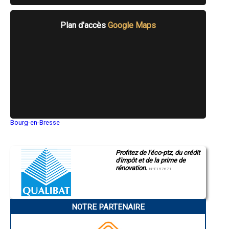
- Entreprise de rénovation immobilière à Forcalqueiret
- Entreprise de rénovation immobilière à Cotignac
- Entreprise de rénovation immobilière à Seillons-Source-d'Argens
Plan d'accès
Google Maps
- Entreprise de rénovation immobilière à Le Thoronet
- Entreprise de rénovation immobilière à Aups
- Entreprise de rénovation immobilière à Régusse
- Entreprise de rénovation immobilière à Méounes-lès-Montrieux
- Entreprise de rénovation immobilière à Saint-Julien
- Entreprise de rénovation immobilière à Cabasse
- Entreprise de rénovation immobilière à Callas
- Entreprise de rénovation immobilière à Collobrières
- Entreprise de rénovation immobilière à Sainte-Anastasie-sur-Issole
- Entreprise de rénovation immobilière à La Garde-Freinet
Bourg-en-Bresse
- Entreprise de rénovation immobilière à Taradeau
Saint-Quentin
- Entreprise de rénovation immobilière à Camps-la-Source
Montluçon
- Entreprise de rénovation immobilière à Saint-Paul-en-Forêt
Manosque
Profitez de l'éco-ptz, du crédit
Gap
d'impôt et de la prime de
Nice
rénovation.
Annonay
N°E157671
Charleville-Mézières
Pamiers
Troyes
Narbonne
NOTRE PARTENAIRE
Rodez
Marseille
Caen