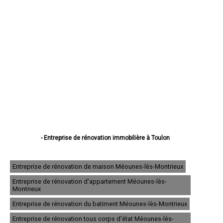
- Entreprise de rénovation immobilière à Toulon
- Entreprise de rénovation immobilière à La Seyne-sur-Mer
- Entreprise de rénovation immobilière à Hyères
- Entreprise de rénovation immobilière à Fréjus
Entreprise de rénovation de maison Méounes-lès-Montrieux
- Entreprise de rénovation immobilière à Draguignan
Entreprise de rénovation d'appartement Méounes-lès-
- Entreprise de rénovation immobilière à Six-Fours-les-Plages
Montrieux
- Entreprise de rénovation immobilière à Saint-Raphaël
- Entreprise de rénovation immobilière à La Garde
Entreprise de rénovation du batiment Méounes-lès-Montrieux
- Entreprise de rénovation immobilière à La Valette-du-Var
Entreprise de rénovation tous corps d'état Méounes-lès-
- Entreprise de rénovation immobilière à Sanary-sur-Mer