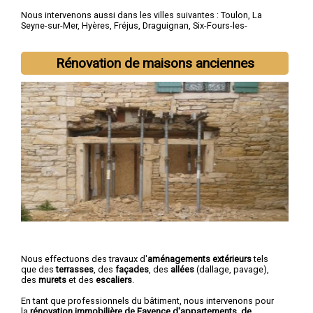
Nous intervenons aussi dans les villes suivantes :
Toulon
,
La
Seyne-sur-Mer
,
Hyères
,
Fréjus
,
Draguignan
,
Six-Fours-les-
Plages
,
Saint-Raphaël
,
La Garde
,
La Valette-du-Var
,
Sanary-sur-
Mer
Rénovation de maisons anciennes
Nous effectuons des travaux d'
aménagements extérieurs
tels
que des
terrasses
, des
façades
, des
allées
(dallage, pavage),
des
murets
et des
escaliers
.
En tant que professionnels du bâtiment, nous intervenons pour
la
rénovation immobilière de Fayence d'appartements, de