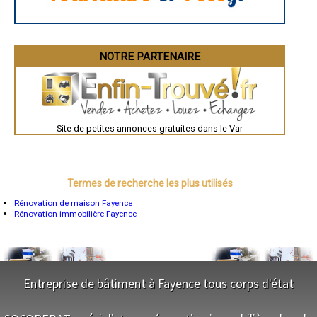
Besançon
Valence
Évreux
Chartres
Brest
Nîmes
NOTRE PARTENAIRE
Toulouse
Auch
Bordeaux
Montpellier
Rennes
Châteauroux
Site de petites annonces gratuites dans le Var
Tours
Grenoble
Dole
Mont-de-Marsan
Blois
Saint-Étienne
Termes de recherche les plus utilisés
Le Puy-en-Velay
Nantes
Rénovation de maison Fayence
Orléans
Rénovation immobilière Fayence
Cahors
Agen
Mende
Angers
Cherbourg-Octeville
Reims
Entreprise de bâtiment à Fayence tous corps d'état
Saint-Dizier
Laval
NOS SERVICES
Nancy