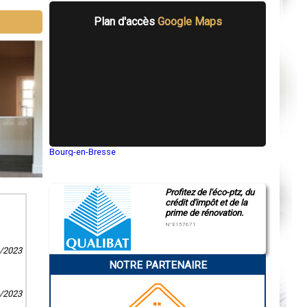
Plan d'accès
Google Maps
Bourg-en-Bresse
Saint-Quentin
Montluçon
Manosque
Profitez de l'éco-ptz, du
Gap
crédit d'impôt et de la
Nice
prime de rénovation.
Annonay
Charleville-Mézières
N°E157671
Pamiers
Troyes
9/2023
Narbonne
NOTRE PARTENAIRE
Rodez
Marseille
Caen
8/2023
Aurillac
Angoulême