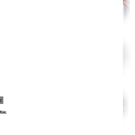
Agen
Mende
Angers
Cherbourg-Octeville
Reims
Saint-Dizier
Laval
Nancy
Verdun
Lorient
Metz
Nevers
Lille
Beauvais
Alençon
Calais
Clermont-Ferrand
Pau
Tarbes
Perpignan
Strasbourg
Mulhouse
Lyon
ez
Vesoul
Chalon-sur-Saône
ois.
Le Mans
Chambéry
Annecy
Paris
Le Havre