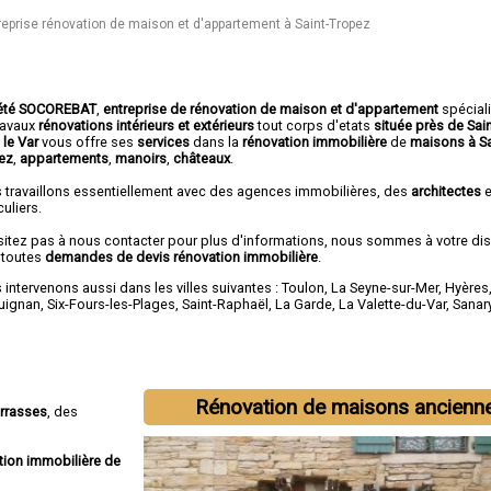
reprise rénovation de maison et d'appartement à Saint-Tropez
été SOCOREBAT
,
entreprise de rénovation de maison et d'appartement
spécial
travaux
rénovations intérieurs et extérieurs
tout corps d'etats
située près de Sai
 le Var
vous offre ses
services
dans la
rénovation immobilière
de
maisons à Sa
ez
,
appartements
,
manoirs
,
châteaux
.
 travaillons essentiellement avec des agences immobilières, des
architectes
e
culiers.
sitez pas à nous contacter pour plus d'informations, nous sommes à votre di
 toutes
demandes de devis rénovation immobilière
.
intervenons aussi dans les villes suivantes :
Toulon
,
La Seyne-sur-Mer
,
Hyères
uignan
,
Six-Fours-les-Plages
,
Saint-Raphaël
,
La Garde
,
La Valette-du-Var
,
Sanar
Rénovation de maisons ancienn
errasses
, des
tion immobilière de