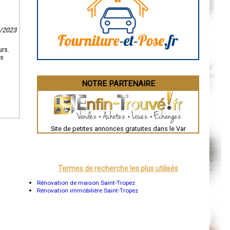
La Rochelle
Bourges
Brive-la-Gaillarde
9/2023
Dijon
Saint-Brieuc
Guéret
urs.
Périgueux
us
Besançon
Valence
Évreux
NOTRE PARTENAIRE
Chartres
Brest
Nîmes
Toulouse
Auch
Bordeaux
Site de petites annonces gratuites dans le Var
Montpellier
Rennes
Châteauroux
Tours
Grenoble
Termes de recherche les plus utilisés
Dole
Mont-de-Marsan
Rénovation de maison Saint-Tropez
Blois
Rénovation immobilière Saint-Tropez
Saint-Étienne
Le Puy-en-Velay
Nantes
Orléans
Cahors