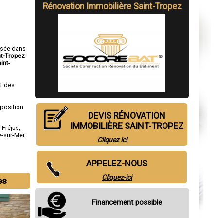
Rénovation Immobilière Saint-Tropez
isée dans
nt-Tropez
int-
t des
sposition
DEVIS RÉNOVATION
IMMOBILIÈRE SAINT-TROPEZ
,
Fréjus
,
y-sur-Mer
Cliquez ici
APPELEZ-NOUS
Cliquez-ici
es
Financement possible