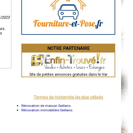
La Rochelle
Bourges
Brive-la-Gaillarde
9/2023
Dijon
Saint-Brieuc
Guéret
urs.
Périgueux
us
Besançon
Valence
Évreux
NOTRE PARTENAIRE
Chartres
Brest
Nîmes
Toulouse
Auch
Bordeaux
Site de petites annonces gratuites dans le Var
Montpellier
Rennes
Châteauroux
Tours
Grenoble
Termes de recherche les plus utilisés
Dole
Mont-de-Marsan
Rénovation de maison Seillans
Blois
Rénovation immobilière Seillans
Saint-Étienne
Le Puy-en-Velay
Nantes
Orléans
Cahors