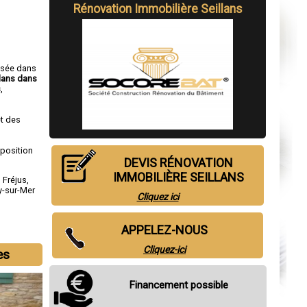
Rénovation Immobilière Seillans
isée dans
llans dans
s
,
t des
sposition
DEVIS RÉNOVATION
IMMOBILIÈRE SEILLANS
,
Fréjus
,
y-sur-Mer
Cliquez ici
APPELEZ-NOUS
Cliquez-ici
es
Financement possible