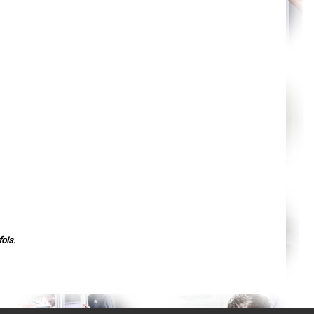
Agen
Mende
Angers
Cherbourg-Octeville
Reims
Saint-Dizier
Laval
Nancy
Verdun
Lorient
Metz
Nevers
Lille
Beauvais
Alençon
Calais
Clermont-Ferrand
Pau
Tarbes
Perpignan
Strasbourg
Mulhouse
Lyon
ois.
Vesoul
Chalon-sur-Saône
Le Mans
Chambéry
Annecy
Paris
Le Havre