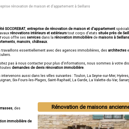
reprise rénovation de maison et d'appartement à Seillans
été SOCOREBAT
,
entreprise de rénovation de maison et d'appartement
spécial
travaux
rénovations intérieurs et extérieurs
tout corps d'etats
située près de Sei
ar
vous offre ses
services
dans la
rénovation immobilière
de
maisons à Seillan
rtements
,
manoirs
,
châteaux
.
 travaillons essentiellement avec des agences immobilières, des
architectes
e
culiers.
sitez pas à nous contacter pour plus d'informations, nous sommes à votre di
 toutes
demandes de devis rénovation immobilière
.
intervenons aussi dans les villes suivantes :
Toulon
,
La Seyne-sur-Mer
,
Hyères
uignan
,
Six-Fours-les-Plages
,
Saint-Raphaël
,
La Garde
,
La Valette-du-Var
,
Sanar
Rénovation de maisons ancienn
errasses
, des
tion immobilière de