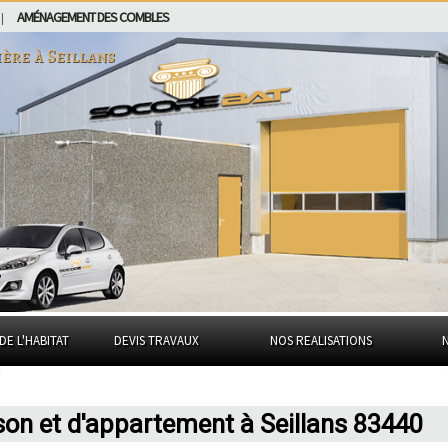
AMÉNAGEMENT DES COMBLES
|
ière à
Seillans
DE L'HABITAT
DEVIS TRAVAUX
NOS REALISATIONS
son et d'appartement à Seillans 83440