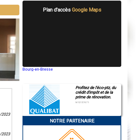
Plan d'accès
Google Maps
Bourg-en-Bresse
Saint-Quentin
Montluçon
Manosque
Profitez de l'éco-ptz, du
Gap
crédit d'impôt et de la
Nice
prime de rénovation.
Annonay
Charleville-Mézières
N°E157671
Pamiers
Troyes
9/2023
Narbonne
NOTRE PARTENAIRE
Rodez
Marseille
Caen
8/2023
Aurillac
Angoulême