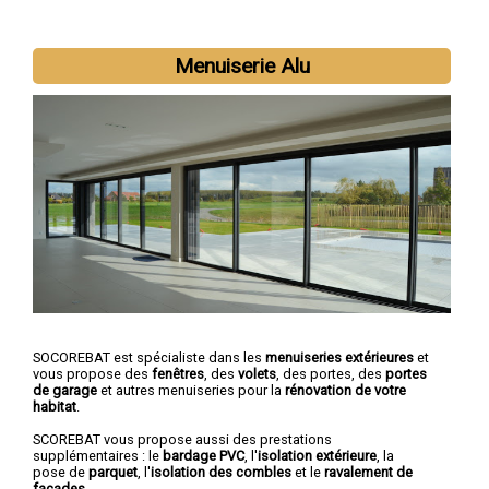
Nous intervenons aussi dans les villes suivantes :
Toulon
,
La
Menuiserie Alu
Seyne-sur-Mer
,
Hyères
,
Fréjus
,
Draguignan
,
Six-Fours-les-
Plages
,
Saint-Raphaël
,
La Garde
,
La Valette-du-Var
,
Sanary-sur-
Mer
SOCOREBAT est spécialiste dans les
menuiseries extérieures
et
vous propose des
fenêtres
, des
volets
, des portes, des
portes
de garage
et autres menuiseries pour la
rénovation de votre
habitat
.
SCOREBAT vous propose aussi des prestations
supplémentaires : le
bardage PVC
, l'
isolation extérieure
, la
pose de
parquet
, l'
isolation des combles
et le
ravalement de
façades
.